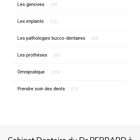
Articles Count
Les gencives
(23)
Articles Count
Les implants
(22)
Articles Count
Les pathologies bucco-dentaires
(29)
Articles Count
Les prothèses
(33)
Articles Count
Omnipratique
(195)
Articles Count
Prendre soin des dents
(17)