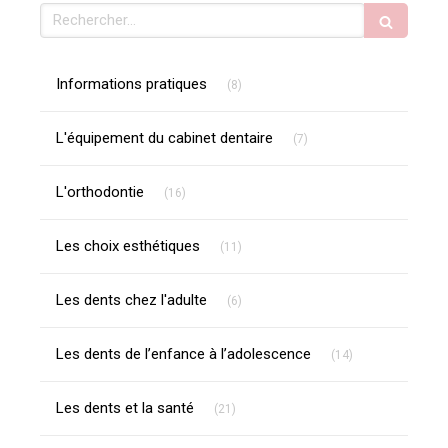
Rechercher
Articles Count
Informations pratiques
(8)
Articles Count
L'équipement du cabinet dentaire
(7)
Articles Count
L'orthodontie
(16)
Articles Count
Les choix esthétiques
(11)
Articles Count
Les dents chez l'adulte
(6)
Articles Count
Les dents de l’enfance à l’adolescence
(14)
Articles Count
Les dents et la santé
(21)