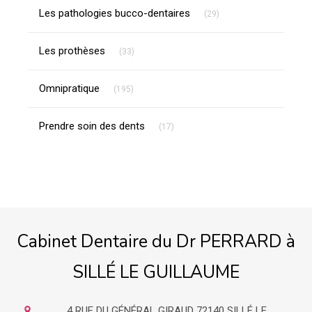
Articles Count
Les pathologies bucco-dentaires
(29)
Articles Count
Les prothèses
(33)
Articles Count
Omnipratique
(195)
Articles Count
Prendre soin des dents
(17)
Cabinet Dentaire du Dr PERRARD à
SILLÉ LE GUILLAUME
4 RUE DU GÉNÉRAL GIRAUD
72140
SILLÉ LE