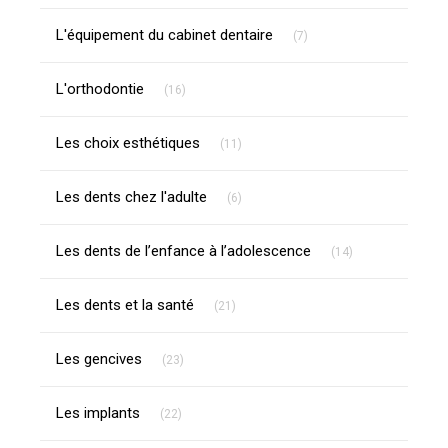
Articles Count
L'équipement du cabinet dentaire
(7)
Articles Count
L'orthodontie
(16)
Articles Count
Les choix esthétiques
(11)
Articles Count
Les dents chez l'adulte
(6)
Articles Count
Les dents de l’enfance à l’adolescence
(14)
Articles Count
Les dents et la santé
(21)
Articles Count
Les gencives
(23)
Articles Count
Les implants
(22)