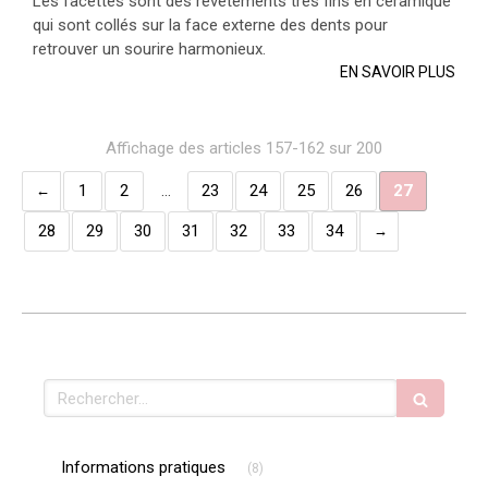
Les facettes sont des revêtements très fins en céramique
qui sont collés sur la face externe des dents pour
retrouver un sourire harmonieux.
EN SAVOIR PLUS
Affichage des articles 157-162 sur 200
1
2
…
23
24
25
26
27
28
29
30
31
32
33
34
Rechercher
Articles Count
Informations pratiques
(8)